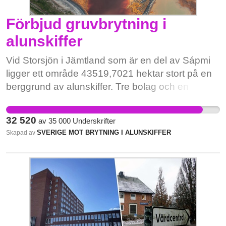
Förbjud gruvbrytning i
alunskiffer
Vid Storsjön i Jämtland som är en del av Sápmi
ligger ett område 43519,7021 hektar stort på en
berggrund av alunskiffer. Tre bolag och en
privatperson har ansökt om
undersökningstillstånd hos Bergsstaten och fått
32 520
av
35 000
Underskrifter
dem beviljade. Aura Energy (Vanadis Battery
SVERIGE MOT BRYTNING I ALUNSKIFFER
Skapad av
Metals) har letat efter metaller och mineral i
området som kallas Häggån nr 1. Provborrning
skedde mellan 231001-240430. Bolaget ansökte
om bearbetningskoncession i området 240827,
hos Bergsstaten, för att om några år öppna en
gruva i form av ett dagbrott. De har även
undersökningstillstånd för områdena Skallböle nr