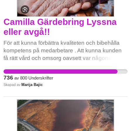
Camilla Gärdebring Lyssna
eller avgå!!
För att kunna förbättra kvaliteten och bibehålla
kompetens på medarbetare . Att kunna kunden
få rätt vård och omsorg oavsett var någonstans
befinner seg i kommunen. För att våra kunder
kunna få en värdefull liv och att personalen kan
736
av
800
Underskrifter
få en balans i privatliv och arbete . För att få
Marija Bajic
Skapad av
friskare och gladare medarbetare som leder till
trivsammare arbetsliv och förändring i ekonomi.
För en attraktivare arbete och arbetsgivare. För
att så sätt får man in mer intresse för yrket och att
istället att lämna kommunen och arbetsgivare
locka nya anställda