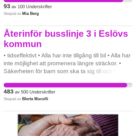
vårdbesök. Bussen är dessutom en livsnerv för
93
av
100
Underskrifter
norrlands framtid.
alla som någon gång bara vill ta sig utanför sin
Mia Berg
Skapad av
lilla by och göra något annat, gå på bian, åka och
shoppa i stan eller träffa släkt och vänner.
Återinför busslinje 3 i Eslövs
Regiontrafiken är en förutsättning för en levande
landsbygd. För att inte tala om miljöaspekterna
kommun
om fler ska tvingas ta bilen för att inte bussen går
• tidseffektivt • Alla har inte tillgång till bil • Alla har
...
inte möjlighet att promenera längre sträckor. •
Säkerheten för barn som ska ta sig till och från
skolan.
483
av
500
Underskrifter
Blerta Mucolli
Skapad av